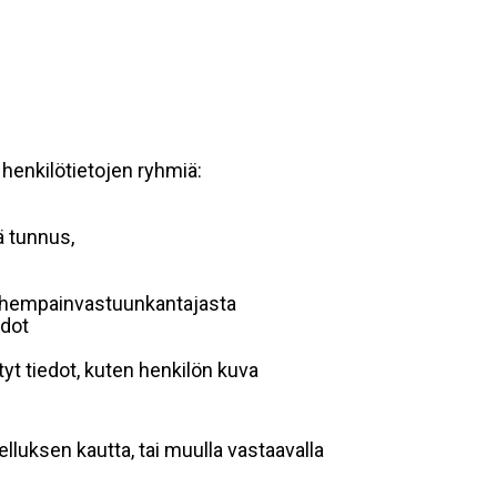
 henkilötietojen ryhmiä:
ä tunnus,
 vanhempainvastuunkantajasta
edot
yt tiedot, kuten henkilön kuva
lluksen kautta, tai muulla vastaavalla