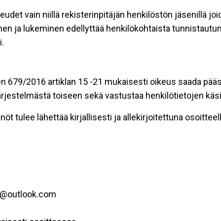
eudet vain niillä rekisterinpitäjän henkilöstön jäsenillä j
nen ja lukeminen edellyttää henkilökohtaista tunnistautum
.
n 679/2016 artiklan 15 -21 mukaisesti oikeus saada pääsy 
t järjestelmästä toiseen sekä vastustaa henkilötietojen käsi
öt tulee lähettää kirjallisesti ja allekirjoitettuna osoitteell
ko@outlook.com