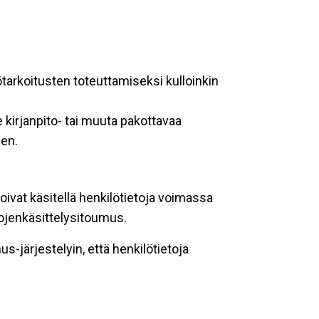
ötarkoitusten toteuttamiseksi kulloinkin
 kirjanpito- tai muuta pakottavaa
een.
oivat käsitellä henkilötietoja voimassa
tojenkäsittelysitoumus.
-järjestelyin, että henkilötietoja