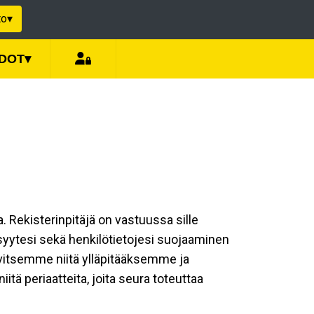
to
▾
EDOT
▾
a. Rekisterinpitäjä on vastuussa sille
isyytesi sekä henkilötietojesi suojaaminen
rvitsemme niitä ylläpitääksemme ja
tä periaatteita, joita seura toteuttaa