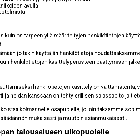
niikoiden avulla
rjestelmistä
an kuin on tarpeen yllä määriteltyjen henkilötietojen käytt
i.
ttämään joitakin käyttäjän henkilötietoja noudattaaksemme
un henkilötietojen käsittelyperusteen päättymisen jälk
teuttamiseksi henkilötietojen käsittely on välttämätöntä, v
 ja heidän kanssaan on tehty erillisen salassapito ja tie
koistaa kolmannelle osapuolelle, jolloin takaamme sopimus
insäädännön mukaisesti ja muutoin asianmukaisesti.
oopan talousalueen ulkopuolelle