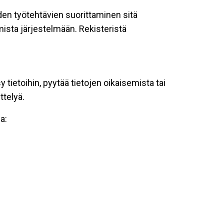
oiden työtehtävien suorittaminen sitä
ista järjestelmään. Rekisteristä
tietoihin, pyytää tietojen oikaisemista tai
ttelyä.
a: