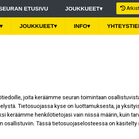
Arkis
SEURAN ETUSIVU
JOUKKUEET
▾
▾
JOUKKUEET
▾
INFO
▾
YHTEYSTI
ilötiedoille, joita keräämme seuran toimintaan osallistuvist
ttelystä. Tietosuojassa kyse on luottamuksesta, ja yksity
ksi keräämme henkilötietojasi vain niissä määrin, kuin ta
allistuviin. Tässä tietosuojaselosteessa on käsitelty nii