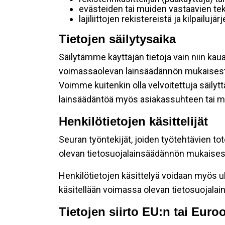
evästeiden tai muiden vastaavien tek
lajiliittojen rekistereistä ja kilpailujä
Tietojen säilytysaika
Säilytämme käyttäjän tietoja vain niin kau
voimassaolevan lainsäädännön mukaisest
Voimme kuitenkin olla velvoitettuja säily
lainsäädäntöä myös asiakassuhteen tai mu
Henkilötietojen käsittelijät
Seuran työntekijät, joiden työtehtävien to
olevan tietosuojalainsäädännön mukaisesti
Henkilötietojen käsittelyä voidaan myös ul
käsitellään voimassa olevan tietosuojala
Tietojen siirto EU:n tai Eur