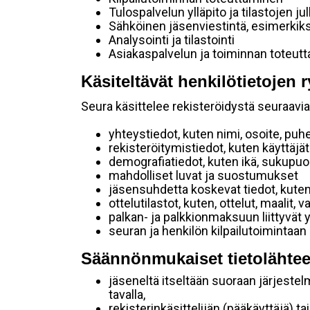
Tulospalvelun ylläpito ja tilastojen ju
Sähköinen jäsenviestintä, esimerkik
Analysointi ja tilastointi
Asiakaspalvelun ja toiminnan toteut
Käsiteltävät henkilötietojen r
Seura käsittelee rekisteröidystä seuraavia 
yhteystiedot, kuten nimi, osoite, puh
rekisteröitymistiedot, kuten käyttäj
demografiatiedot, kuten ikä, sukupuoli 
mahdolliset luvat ja suostumukset
jäsensuhdetta koskevat tiedot, kuten
ottelutilastot, kuten, ottelut, maalit,
palkan- ja palkkionmaksuun liittyvät 
seuran ja henkilön kilpailutoimintaan
Säännönmukaiset tietolähtee
jäseneltä itseltään suoraan järjestel
tavalla,
rekisterinkäsittelijän (pääkäyttäjä) ta