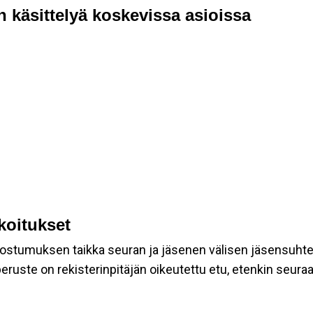
n käsittelyä koskevissa asioissa
rkoitukset
suostumuksen taikka seuran ja jäsenen välisen jäsensuht
eruste on rekisterinpitäjän oikeutettu etu, etenkin seuraav