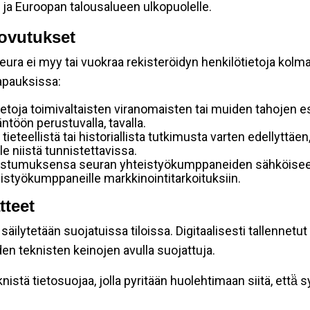
 ja Euroopan talousalueen ulkopuolelle.
ovutukset
ura ei myy tai vuokraa rekisteröidyn henkilötietoja kolman
tapauksissa:
etoja toimivaltaisten viranomaisten tai muiden tahojen e
töön perustuvalla, tavalla.
 tieteellistä tai historiallista tutkimusta varten edellyttäe
e niistä tunnistettavissa.
uostumuksensa seuran yhteistyökumppaneiden sähköiseen 
hteistyökumppaneille markkinointitarkoituksiin.
tteet
äilytetään suojatuissa tiloissa. Digitaalisesti tallennetut 
en teknisten keinojen avulla suojattuja.
stä tietosuojaa, jolla pyritään huolehtimaan siitä, että̈