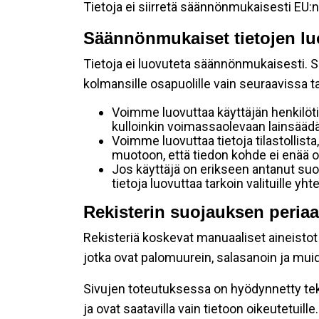
Tietoja ei siirretä säännönmukaisesti EU:n
Säännönmukaiset tietojen lu
Tietoja ei luovuteta säännönmukaisesti. Se
kolmansille osapuolille vain seuraavissa 
Voimme luovuttaa käyttäjän henkilöti
kulloinkin voimassaolevaan lainsäädän
Voimme luovuttaa tietoja tilastollista,
muotoon, että tiedon kohde ei enää ol
Jos käyttäjä on erikseen antanut s
tietoja luovuttaa tarkoin valituille y
Rekisterin suojauksen periaa
Rekisteriä koskevat manuaaliset aineistot s
jotka ovat palomuurein, salasanoin ja muid
Sivujen toteutuksessa on hyödynnetty tekni
ja ovat saatavilla vain tietoon oikeutetuille.