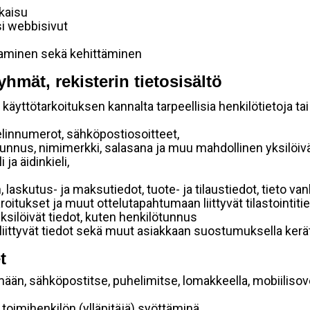
lkaisu
si webbisivut
taminen sekä kehittäminen
yhmät, rekisterin tietosisältö
käyttötarkoituksen kannalta tarpeellisia henkilötietoja tai
elinnumerot, sähköpostiosoitteet,
ätunnus, nimimerkki, salasana ja muu mahdollinen yksilöiv
ja äidinkieli,
, laskutus- ja maksutiedot, tuote- ja tilaustiedot, tieto
 varoitukset ja muut ottelutapahtumaan liittyvät tilastointiti
yksilöivät tiedot, kuten henkilötunnus
 liittyvät tiedot sekä muut asiakkaan suostumuksella kerät
t
mään, sähköpostitse, puhelimitse, lomakkeella, mobiilisove
i toimihenkilön (ylläpitäjä) syöttäminä