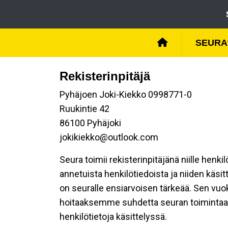
SEURA
Rekisterinpitäjä
Pyhäjoen Joki-Kiekko 0998771-0
Ruukintie 42
86100 Pyhäjoki
jokikiekko@outlook.com
Seura toimii rekisterinpitäjänä niille henk
annetuista henkilötiedoista ja niiden käsi
on seuralle ensiarvoisen tärkeää. Sen vuo
hoitaaksemme suhdetta seuran toimintaan os
henkilötietoja käsittelyssä.