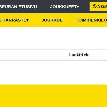
Arkis
SEURAN ETUSIVU
JOUKKUEET
▾
K HARRASTE
▾
JOUKKUE
TOIMIHENKILÖ
Luokittelu